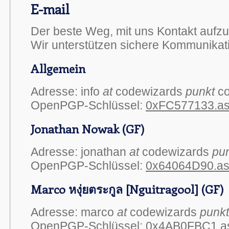
E-mail
Der beste Weg, mit uns Kontakt aufzu
Wir unterstützen sichere Kommunikati
Allgemein
Adresse: info
at
codewizards
punkt
c
OpenPGP-Schlüssel:
0xFC577133.a
Jonathan Nowak (GF)
Adresse: jonathan
at
codewizards
pu
OpenPGP-Schlüssel:
0x64064D90.a
Marco หงุ่ยตระกูล [Nguitragool] (GF)
Adresse: marco
at
codewizards
punkt
OpenPGP-Schlüssel:
0x4AB0FBC1.a