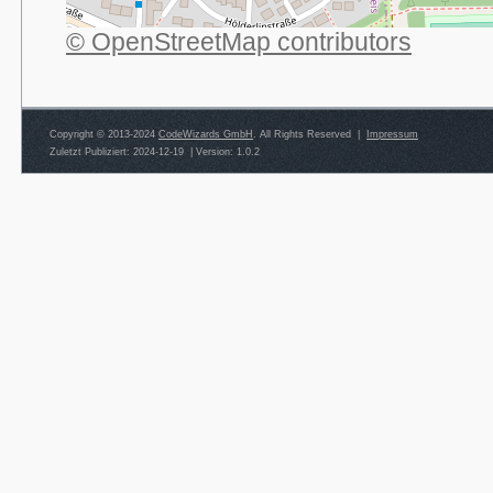
© OpenStreetMap contributors
Copyright © 2013-2024
CodeWizards GmbH
. All Rights Reserved |
Impressum
Zuletzt Publiziert: 2024-12-19
|
Version: 1.0.2